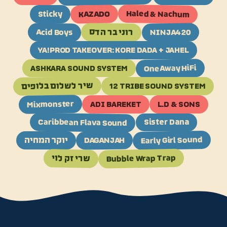
Haled & Nachum
KAZADO
Sticky
Acid Boys
רוני בר הדס
NINJA420
YA!PROD TAKEOVER: KORE DADA + JAHEL
OneAway HiFi
ASHKARA SOUND SYSTEM
שיר לשלום בלופים
12 TRIBE SOUND SYSTEM
Mixmonster
ADI BAREKET
L.D & SONS
Caribbean Flava Sound
Sister Dana
Early Girl Sound
DAGANJAH
יוקר המחיה
Bubble Wrap Trap
שרי זק לוי