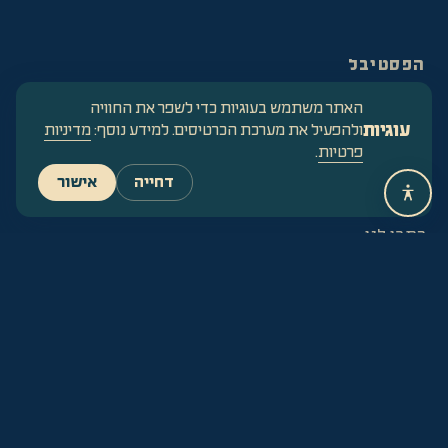
הפסטיבל
ליינאפ
האתר משתמש בעוגיות כדי לשפר את החוויה
לו"ז
עוגיות
ולהפעיל את מערכת הכרטיסים. למידע נוסף:
מדיניות
מפה
פרטיות
.
מידע
דחייה
אישור
קשר
כתבו לנו
הסעות
שאלות נפוצות
הצהרת נגישות
מדיניות פרטיות
מדיניות ביטולים
עקבו
Instagram
Facebook