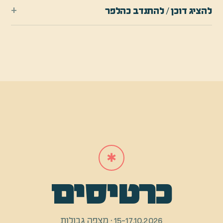
+
להציג דוכן / להתנדב כהלפר
✱
כרטיסים
15-17.10.2026
·
מצפה גבולות