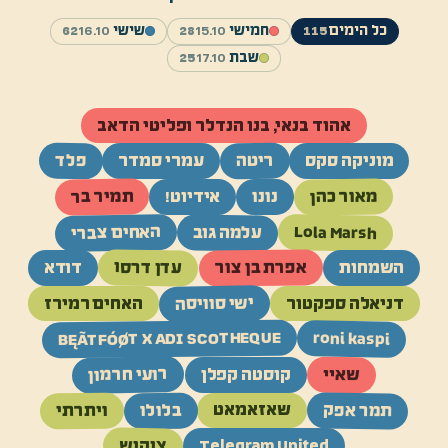
כל הימים
חמישי
15.10
שישי
16.10
62
28
115
שבת
17.10
25
אהוד בנאי, בנו הנדלר ופליטי הדאב
ריטה
פלד
מוניקה סקס
עמרי סמדר
מאור כהן
תמיר בר
נונו
אידיוט!
האחים צברי
Lola Marsh
עלמה גוב
עדן דרסו
אפרת בן צור
השמחות
דודא
ישי סוויסה
דניאלה ספקטור
האחים רמירז
BĘÃTFÓØT X ADI SCOTHEQUE
roni kaspi
רועי חרמון
שאיי
קוסטה קפלן
תמר אפק
בלולו
ויתרתי
שאזאמאט
צוקוש
Telegram United