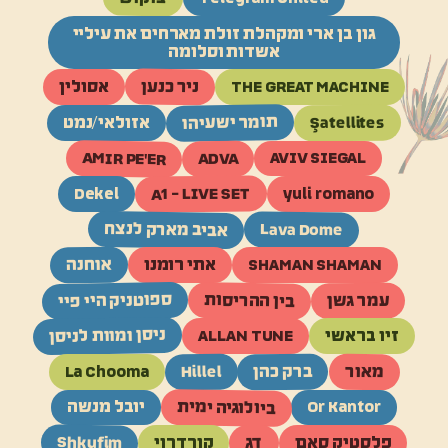
גון בן ארי ומקהלת זולת מארחים את עיליי
אשדות וסלומה
ניר כנען
THE GREAT MACHINE
אסולין
תומר ישעיהו
Şatellites
אזולאי/נמט
AMIR PE'ER
ADVA
AVIV SIEGAL
A1 - LIVE SET
Dekel
yuli romano
אביב מארק לנצח
Lava Dome
אוחנה
SHAMAN SHAMAN
אתי רומנו
ספוטניק היי פיי
בין ההריסות
עמר גשן
ניסן ומוות לניסן
זיו בראשי
ALLAN TUNE
Hillel
ברק כהן
מאור
La Chooma
ביולוגיה ימית
Or Kantor
יובל מנשה
Shkufim
דג
פלסטיק סאם
קורדרוי