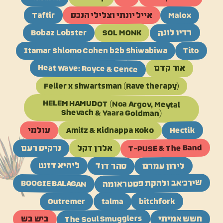
Malox
אייל יונתי וצלילי הנכס
Taftir
רדיו לונה
SOL MONK
Bobaz Lobster
Tito
Itamar Shlomo Cohen b2b Shiwabiwa
Heat Wave: Royce & Cence
אור קדם
Feller x shwartsman (Rave therapy)
HELEM HAMUDOT (Noa Argov, Meytal
Shevach & Yaara Goldman)
Hectik
עולמי
Amitz & Kidnappa Koko
T-PUSE & The Band
אלרן דקל
נרקיס רעם
סהר דוד
לירון עמרם
ליהיא דזנט
שירכ'אב ולהקת פסטראומה
BOOGIE BALAGAN
Outremer
talma
bitchfork
The Soul Smugglers
חשש אמיתי
ביש בש