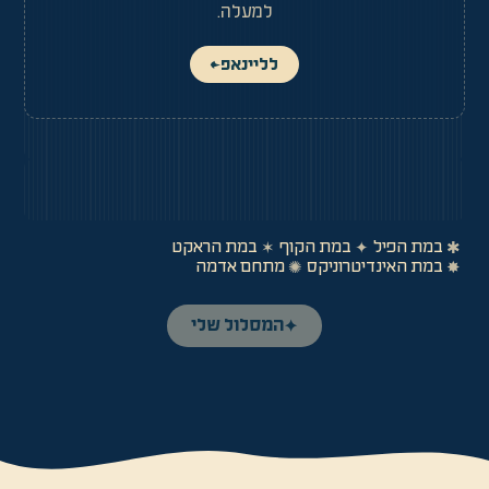
למעלה.
לליינאפ
←
במת הפיל
במת הקוף
במת הראקט
✶
✦
✱
במת האינדיטרוניקס
מתחם אדמה
✺
✸
המסלול שלי
✦