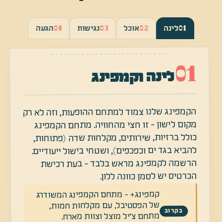
04
03
02
01
לינה
אוכל
נגישות
הגעה
01
לינה וקמפינג
הקמפינג שלנו צמוד למתחם ההופעות, וזה לא רק
מקום לישון - זו חצי מהחוויה. מתחם הקמפינג
כולל ברזיות, שירותים, מקלחות שדה (פתוחות,
להביא בגד ים וכפכפים), ושטחי בישול ייעודיים.
הרשמה לקמפינג מראש בלבד - בעת רכישת
הכרטיס יש לסמן כוונה ללון.
קמפינג+ - מתחם הקמפינג המשודרג
של הפסטיבל, עם מקלחות חמות,
בקרוב
מתחם צ׳יל מוצל וצוות מארח.