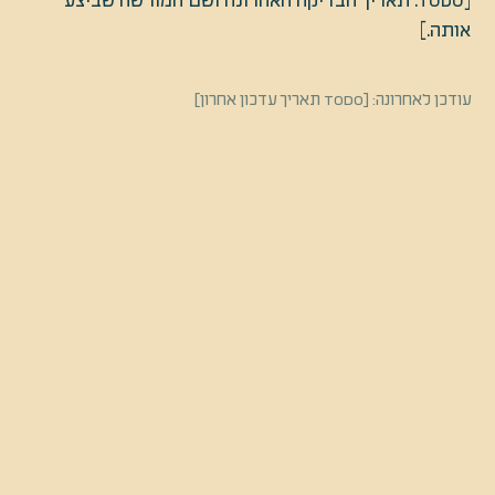
[TODO: תאריך הבדיקה האחרונה ושם המורשה שביצע
אותה.]
עודכן לאחרונה: [TODO תאריך עדכון אחרון]